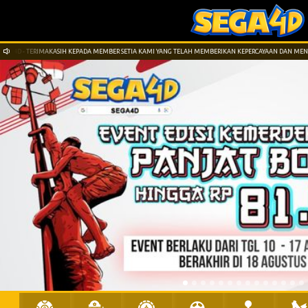
4D - TERIMAKASIH KEPADA MEMBER SETIA KAMI YANG TELAH MEMBERIKAN KEPERCAYAAN DAN MENDUKUNG