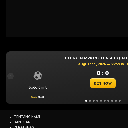
August
Previous
ion Saint-Gilloise
Sevilla
-0.75
-0.95
0.25
0.95
TENTANG KAMI
BANTUAN
PERATURAN