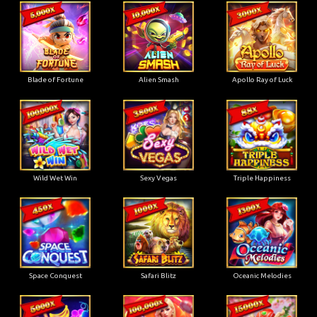
Blade of Fortune
Alien Smash
Apollo Ray of Luck
Wild Wet Win
Sexy Vegas
Triple Happiness
Space Conquest
Safari Blitz
Oceanic Melodies