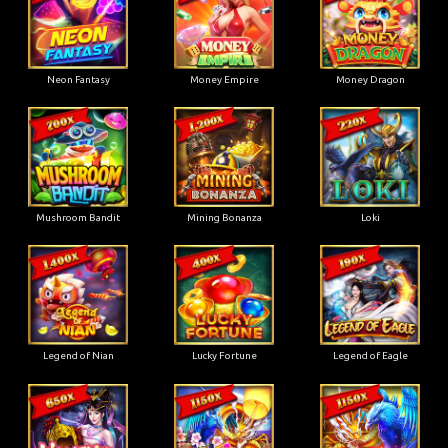
Neon Fantasy
Money Empire
Money Dragon
Mushroom Bandit
Mining Bonanza
Loki
Legend of Nian
Lucky Fortune
Legend of Eagle