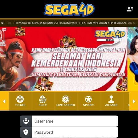
TERIMAKASIH KEPADA MEMBER SETIA KAMI YANG TELAH MEMBERIKAN KEPERCAYAAN DAN MENDUKUNG KAMI
SELAMAT KEPADA
di***d Berhasil Withdraw Sebesar Rp 945.000
TOGEL
SLOT
LIVE CASINO
SPORT
ARCADE
SABU