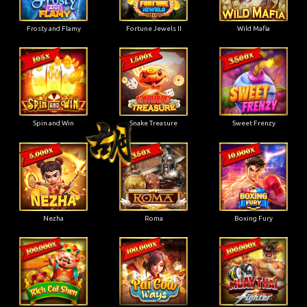
Frosty and Flamy
Fortune Jewels II
Wild Mafia
Spin and Win
Snake Treasure
Sweet Frenzy
Nezha
Roma
Boxing Fury