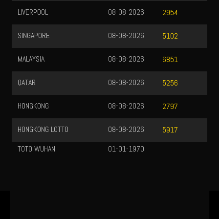
LIVERPOOL
08-08-2026
2954
SINGAPORE
08-08-2026
5102
MALAYSIA
08-08-2026
6851
QATAR
08-08-2026
5256
HONGKONG
08-08-2026
2797
HONGKONG LOTTO
08-08-2026
5917
TOTO WUHAN
01-01-1970