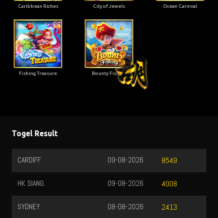
Caribbean Riches
City of Jewels
Ocean Carnival
Fishing Treasure
Bounty Fishing
Togel Result
CARDIFF
09-08-2026
8549
HK SIANG
09-08-2026
4008
SYDNEY
08-08-2026
2413