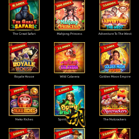
The Great Safari
Mahjong Princess
Adventure To The West
Royale House
Wild Calavera
Golden Moon Empire
Neko Riches
Spirit of the Sea
The Nutcrackers