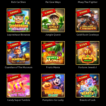
Rich Cai Shen
Pai Gow Ways
Muay Thai Fighter
Leprechaun Bonanza
Jungle Quest
Gold Rush Cowboys
Guardian of The Museum
Fruits Mania
Fortune Jewels I
Candy Super Tumble
Pumpkins Go Lucky
Beasts of Luck