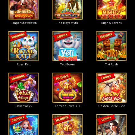
Ranger Showdown
The Maya Myth
Mighty Sevens
Royal Katt
Yeti Boom
Tiki Rush
Poker Ways
Fortune Jewels III
Golden Horse Ride