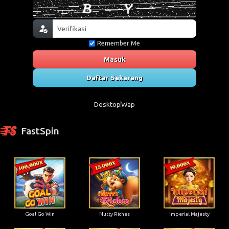
Remember Me
Masuk
Daftar Sekarang
Desktop
Wap
FastSpin
Goal Go Win
Nutty Riches
Imperial Majesty