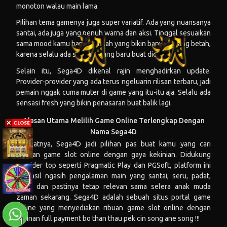
monoton walau main lama.
Pilihan tema gamenya juga super variatif. Ada yang nuansanya
santai, ada juga yang penuh warna dan aksi. Tinggal sesuaikan
sama mood kamu hari itu. Inilah yang bikin banyak orang betah,
karena selalu ada sesuatu yang baru buat dicoba.
Selain itu,
Sega4D
dikenal rajin menghadirkan update.
Provider-provider yang ada terus ngeluarin rilisan terbaru, jadi
pemain nggak cuma muter di game yang itu-itu aja. Selalu ada
sensasi fresh yang bikin penasaran buat balik lagi.
Alasan Utama Melilih Game Online Terlengkap Dengan
Nama Sega4D
Singkatnya, Sega4D jadi pilihan pas buat kamu yang cari
hiburan game slot online dengan gaya kekinian. Didukung
provider top seperti Pragmatic Play dan PGSoft, platform ini
berhasil ngasih pengalaman main yang santai, seru, padat,
jelas, dan pastinya tetap relevan sama selera anak muda
zaman sekarang.
Sega4D
adalah sebuah situs portal game
online yang menyediakan ribuan game slot online dengan
jaminan full payment bo than thau pek cin song ane song !!!