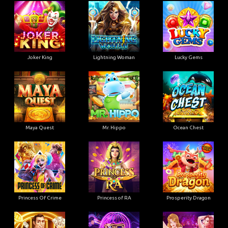
Joker King
Lightning Woman
Lucky Gems
Maya Quest
Mr. Hippo
Ocean Chest
Princess Of Crime
Princess of RA
Prosperity Dragon