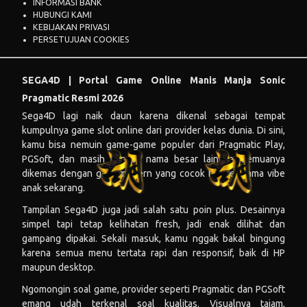
INFORMASI BANK
HUBUNGI KAMI
KEBIJAKAN PRIVASI
PERSETUJUAN COOKIES
SEGA4D | Portal Game Online Manis Manja Sonic
Pragmatic Resmi 2026
Sega4D lagi naik daun karena dikenal sebagai tempat
kumpulnya game slot online dari provider kelas dunia. Di sini,
kamu bisa nemuin game-game populer dari Pragmatic Play,
PGSoft, dan masih banyak nama besar lainnya. Semuanya
dikemas dengan gaya modern yang cocok banget sama vibe
anak sekarang.
Tampilan Sega4D juga jadi salah satu poin plus. Desainnya
simpel tapi tetap kelihatan fresh, jadi enak dilihat dan
gampang dipakai. Sekali masuk, kamu nggak bakal bingung
karena semua menu tertata rapi dan responsif, baik di HP
maupun desktop.
Ngomongin soal game, provider seperti Pragmatic dan PGSoft
emang udah terkenal soal kualitas. Visualnya tajam,