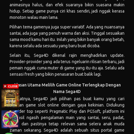
animasinya halus, dan efek suaranya bikin suasana makin
hidup. Setiap game punya ciri khas sendiri, jadi nggak kerasa
monoton walau main lama.
Pilihan tema gamenya juga super variatif. Ada yang nuansanya
santai, ada juga yang penuh warna dan aksi. Tinggal sesuaikan
sama mood kamu hari itu. Inilah yang bikin banyak orang betah,
karena selalu ada sesuatu yang baru buat dicoba.
Selain itu,
Sega4D
dikenal rajin menghadirkan update.
Provider-provider yang ada terus ngeluarin rilisan terbaru, jadi
pemain nggak cuma muter di game yang itu-itu aja. Selalu ada
sensasi fresh yang bikin penasaran buat balik lagi.
Alasan Utama Melilih Game Online Terlengkap Dengan
Nama Sega4D
Singkatnya, Sega4D jadi pilihan pas buat kamu yang cari
hiburan game slot online dengan gaya kekinian. Didukung
provider top seperti Pragmatic Play dan PGSoft, platform ini
berhasil ngasih pengalaman main yang santai, seru, padat,
jelas, dan pastinya tetap relevan sama selera anak muda
zaman sekarang.
Sega4D
adalah sebuah situs portal game