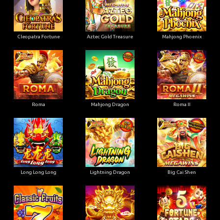
Cleopatra Fortune
Aztec Gold Treasure
Mahjong Phoenix
Roma
Mahjong Dragon
Roma II
Long Long Long
Lightning Dragon
Big Cai Shen