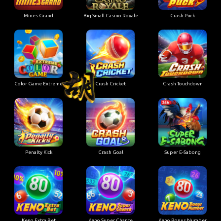
Mines Grand
Big Small Casino Royale
Crash Puck
Color Game Extreme
Crash Cricket
Crash Touchdown
Penalty Kick
Crash Goal
Super E-Sabong
Keno Extra Bet
Keno Super Chance
Keno Bonus Number