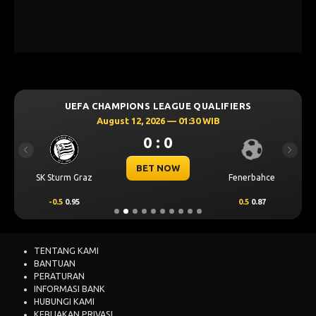
UEFA CHAMPIONS LEAGUE QUALIFIERS
August 12, 2026 — 01:30 WIB
0 : 0
Previous
Next
BET NOW
SK Sturm Graz
Fenerbahce
-0.5
0.95
0.5
0.87
TENTANG KAMI
BANTUAN
PERATURAN
INFORMASI BANK
HUBUNGI KAMI
KEBIJAKAN PRIVASI