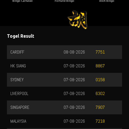
Bingo Carnaval
Fortune Bingo
iRich Bingo
Togel Result
CARDIFF
08-08-2026
7751
HK SIANG
07-08-2026
8867
SYDNEY
07-08-2026
0158
LIVERPOOL
07-08-2026
6302
SINGAPORE
07-08-2026
7907
MALAYSIA
07-08-2026
7218