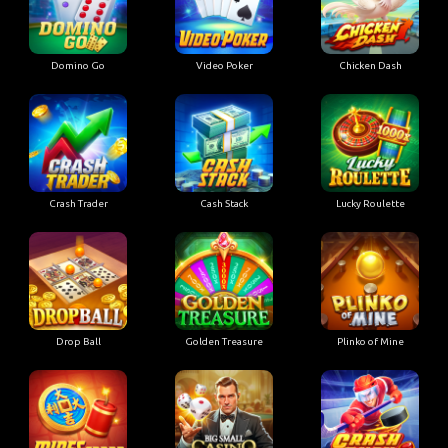
Domino Go
Video Poker
Chicken Dash
Crash Trader
Cash Stack
Lucky Roulette
Drop Ball
Golden Treasure
Plinko of Mine