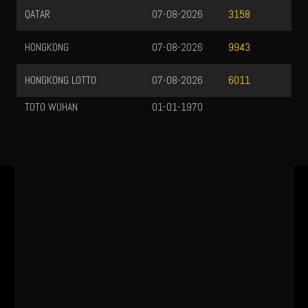
QATAR
07-08-2026
3158
HONGKONG
07-08-2026
9943
HONGKONG LOTTO
07-08-2026
6011
TOTO WUHAN
01-01-1970