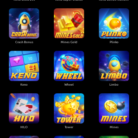
Crash Bonus
Mines Gold
Plinko
Keno
Wheel
Limbo
HILO
Tower
Mines