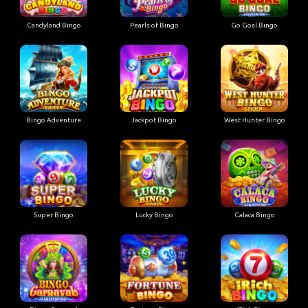
Candyland Bingo
Pearls of Bingo
Go Goal Bingo
Bingo Adventure
Jackpot Bingo
West Hunter Bingo
Super Bingo
Lucky Bingo
Calaca Bingo