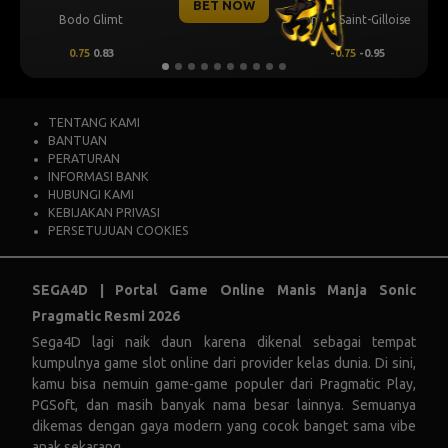
BET NOW
BET
Union Saint-Gilloise
FC Iberia 1999
-0.75
-0.95
0.75
0.88
TENTANG KAMI
BANTUAN
PERATURAN
INFORMASI BANK
HUBUNGI KAMI
KEBIJAKAN PRIVASI
PERSETUJUAN COOKIES
SEGA4D | Portal Game Online Manis Manja Sonic
Pragmatic Resmi 2026
Sega4D lagi naik daun karena dikenal sebagai tempat
kumpulnya game slot online dari provider kelas dunia. Di sini,
kamu bisa nemuin game-game populer dari Pragmatic Play,
PGSoft, dan masih banyak nama besar lainnya. Semuanya
dikemas dengan gaya modern yang cocok banget sama vibe
anak sekarang.