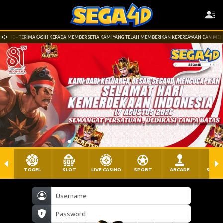
A4D - TERIMAKASIH KEPADA MEMBER SETIA KAMI YANG TELAH MEMBERIKAN KEPERCAYAAN DAN MENDUKU
TOGEL
SLOT
LIVE CASINO
SPORT
ARCADE
SABU