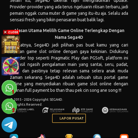
Selain itu,
Sega4D
dikenal rajin menghadirkan update.
Provider-provider yang ada terus ngeluarin rilisan terbaru, jadi
pemain nggak cuma muter di game yang itu-itu aja. Selalu ada
sensasi fresh yang bikin penasaran buat balik lagi.
Alasan Utama Melilih Game Online Terlengkap Dengan
Nama Sega4D
Singkatnya, Sega4D jadi pilihan pas buat kamu yang cari
hiburan game slot online dengan gaya kekinian. Didukung
provider top seperti Pragmatic Play dan PGSoft, platform ini
berhasil ngasih pengalaman main yang santai, seru, padat,
jelas, dan pastinya tetap relevan sama selera anak muda
zaman sekarang.
Sega4D
adalah sebuah situs portal game
online yang menyediakan ribuan game slot online dengan
jaminan full payment bo than thau pek cin song ane song !!!
© 2015 - 2026 Copyright SEGA4D.
All Rights Reserved.
LAPOR PUSAT