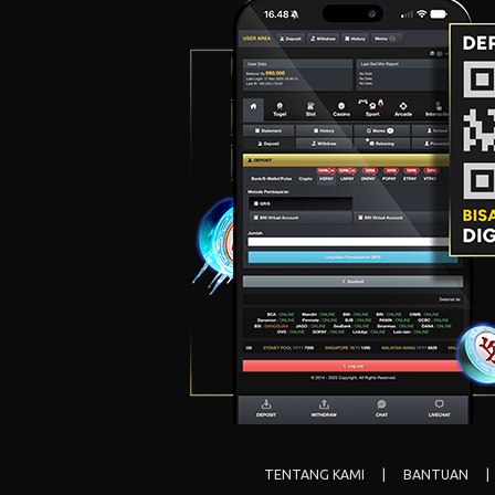
Pharaoh Royals
Krak
TENTANG KAMI
|
BANTUAN
|