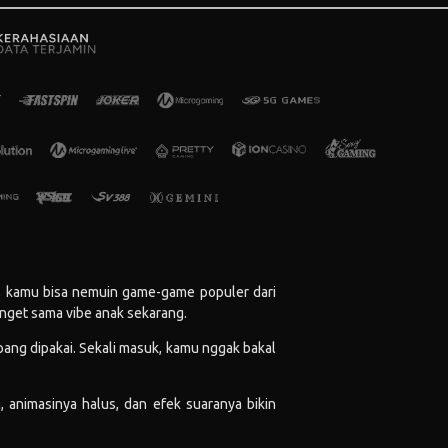
iches
Knockout Riches
ake
Chocolate Deluxe
ni, kamu bisa nemuin game-game populer dari
nget sama vibe anak sekarang.
mpang dipakai. Sekali masuk, kamu nggak bakal
 animasinya halus, dan efek suaranya bikin