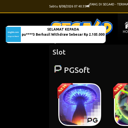
SELAMAT DATANG DI SEGA4D - TERIMAKASIH
Sabtu 8/08/2026 07:40:36
SELAMAT KEPADA
HO
pu****3 Berhasil Withdraw Sebesar Rp 2.105.000
Slot
PGSoft