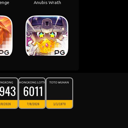
venge
Anubis Wrath
ngdom
Mr Treasures Fortune
ONGKONG
HONGKONG LOTTO
TOTO WUHAN
943
6011
/8/2026
7/8/2026
1/1/1970
le
Mighty Mania